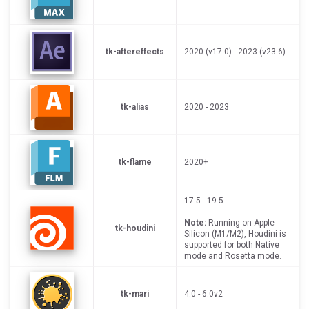
tk-aftereffects
2020 (v17.0) - 2023 (v23.6)
tk-alias
2020 - 2023
tk-flame
2020+
17.5 - 19.5
Note:
Running on Apple
tk-houdini
Silicon (M1/M2), Houdini is
supported for both Native
mode and Rosetta mode.
tk-mari
4.0 - 6.0v2