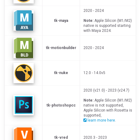
2020 - 2024
tk-maya
Note:
Apple Silicon (M1/M2)
native is supported starting
with Maya 2024.
tk-motionbuilder
2020 - 2024
tk-nuke
12.0 - 14.0v5
2020 (v21.0) - 2023 (v24.7)
Note:
Apple Silicon (M1/M2)
tk-photoshopcc
native is not supported,
Apple Silicon with Rosetta is
supported,
learn more here
.
tk-vred
2020.3 - 2023