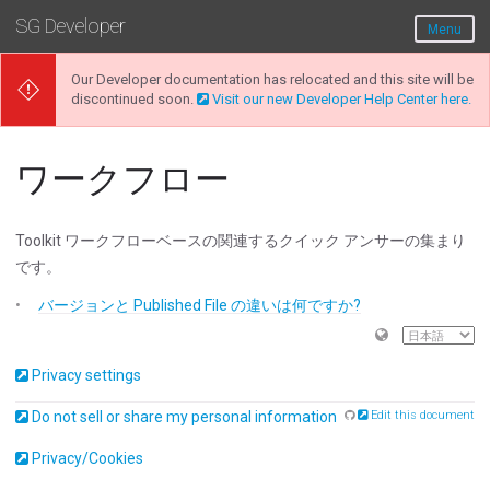
SG Developer
Menu
Our Developer documentation has relocated and this site will be
discontinued soon.
Visit our new Developer Help Center here.
ワークフロー
Toolkit ワークフローベースの関連するクイック アンサーの集まり
です。
バージョンと Published File の違いは何ですか?
Privacy settings
Do not sell or share my personal information
Edit this document
Privacy/Cookies