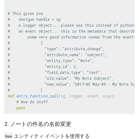
# This gives you

#    shotgun handle = sg

#    a logger object... please use this instead of python p
#    an event object... this is the metadata that describes
#        some very good information comes from the event['m
#              {

#                "type": "attribute_change",

#                "attribute_name": "subject",

#                "entity_type": "Note",

#                "entity_id": 2,

#                "field_data_type": "text",

#                "old_value": "My Note Subject",

#                "new_value": "2017-05 May-09 - My Note Subj
def
entry_function_call
(
sg
,
logger
,
event
,
args
):
pass
2. ノートの件名の名前変更
エンティティ イベントを使用する
New