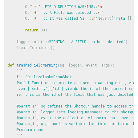
OUT
=
'::FIELD DELETION WARNING::
\n
'
OUT
+=
':: A Field was deleted ::
\n
'
OUT
+=
':: It was called 
%
s ::
\n
'
%
event
[
'meta'
][
'd
return
OUT
logger
.
info
(
'::WARNING:: A FIELD has been deleted'
)
CreateToolsNote
()
def
trashedFieldWarning
(
sg
,
logger
,
event
,
args
):
"""

    fn: finalizeTasksFromShot

    @brief Function to create and send a warning note, via S
    event['entity']['id'] yields the id of the current enti
    ie. this is the id of the field that was just deleted

    @param[in] sg defines the Shotgun handle to access the 
    @param[in] logger sets logging messages to the shotgun 
    @param[in] event the collection of shots that have chan
    @param[in] args useless variable for this particular fun
    @return none

    """