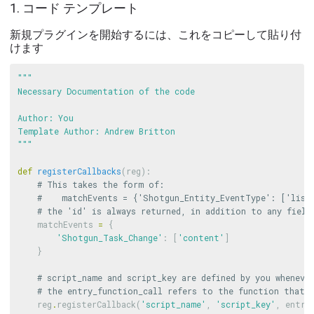
1. コード テンプレート
新規プラグインを開始するには、これをコピーして貼り付
けます
"""

Necessary Documentation of the code

Author: You

Template Author: Andrew Britton

"""
def
registerCallbacks
(
reg
):
matchEvents
=
{
'Shotgun_Task_Change'
:
[
'content'
]
}
reg
.
registerCallback
(
'script_name'
,
'script_key'
,
entry