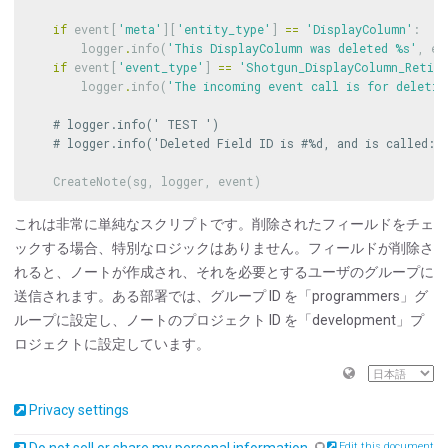
if
event
[
'meta'
][
'entity_type'
]
==
'DisplayColumn'
:
logger
.
info
(
'This DisplayColumn was deleted 
%
s'
,
ev
if
event
[
'event_type'
]
==
'Shotgun_DisplayColumn_Retir
logger
.
info
(
'The incoming event call is for deletin
CreateNote
(
sg
,
logger
,
event
)
これは非常に単純なスクリプトです。削除されたフィールドをチェ
ックする場合、特別なロジックはありません。フィールドが削除さ
れると、ノートが作成され、それを必要とするユーザのグループに
送信されます。ある部署では、グループ ID を「programmers」グ
ループに設定し、ノートのプロジェクト ID を「development」プ
ロジェクトに設定しています。
Privacy settings
Do not sell or share my personal information
Edit this document