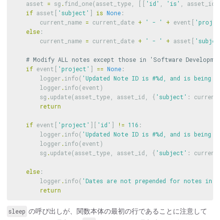
asset
=
sg
.
find_one
(
asset_type
,
[[
'id'
,
'is'
,
asset_id
]
if
asset
[
'subject'
]
is
None
:
current_name
=
current_date
+
' - '
+
event
[
'projec
else
:
current_name
=
current_date
+
' - '
+
asset
[
'subjec
if
event
[
'project'
]
==
None
:
logger
.
info
(
'Updated Note ID is #
%
d, and is being p
logger
.
info
(
event
)
sg
.
update
(
asset_type
,
asset_id
,
{
'subject'
:
current
return
if
event
[
'project'
][
'id'
]
!=
116
:
logger
.
info
(
'Updated Note ID is #
%
d, and is being p
logger
.
info
(
event
)
sg
.
update
(
asset_type
,
asset_id
,
{
'subject'
:
current
else
:
logger
.
info
(
'Dates are not prepended for notes in p
return
sleep
の呼び出しが、関数本体の最初の行であることに注意して