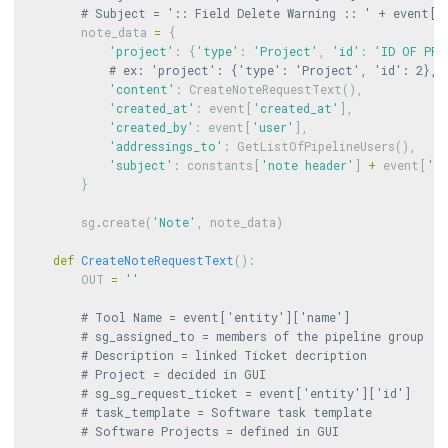
note_data
=
{
'project'
:
{
'type'
:
'Project'
,
'id'
:
'ID OF PRO
'content'
:
CreateNoteRequestText
(),
'created_at'
:
event
[
'created_at'
],
'created_by'
:
event
[
'user'
],
'addressings_to'
:
GetListOfPipelineUsers
(),
'subject'
:
constants
[
'note header'
]
+
event
[
'm
}
sg
.
create
(
'Note'
,
note_data
)
def
CreateNoteRequestText
():
OUT
=
''