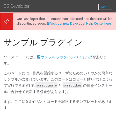
SG Developer
Menu
Our Developer documentation has relocated and this site will be
discontinued soon.
Visit our new Developer Help Center here.
サンプル プラグイン
ソース コードには、
サンプル プラグインのフォルダ
がありま
す。
このページには、作業を開始するユーザのためのいくつかの簡単な
サンプルが含まれています。このコードはコピーと貼り付けによっ
て実行できます(注:
script_name
と
script_key
の値をインストー
ルに合わせて更新する必要があります)。
まず、ここに SG イベント コードを記述するテンプレートがありま
す。