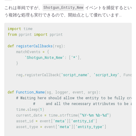
これは単純ですが、
Shotgun_Entity_New
イベントを捕捉するとい
う複雑な処理も実行できるので、開始点として優れています…
import
time
from
pprint
import
pprint
def
registerCallbacks
(
reg
):
matchEvents
=
{
'Shotgun_Note_New'
:
[
'*'
],
}
reg
.
registerCallback
(
'script_name'
,
'script_key'
,
Funct
def
Function_Name
(
sg
,
logger
,
event
,
args
):
time
.
sleep
(
1
)
current_date
=
time
.
strftime
(
"
%
Y-
%
m 
%
b-
%
d"
)
asset_id
=
event
[
'meta'
][
'entity_id'
]
asset_type
=
event
[
'meta'
][
'entity_type'
]