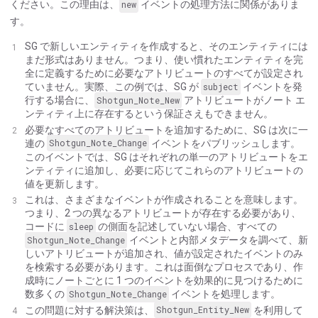
ください。この理由は、
new
イベントの処理方法に関係がありま
す。
SG で新しいエンティティを作成すると、そのエンティティには
まだ形式はありません。つまり、使い慣れたエンティティを完
全に定義するために必要なアトリビュートのすべてが設定され
ていません。実際、この例では、SG が
subject
イベントを発
行する場合に、
Shotgun_Note_New
アトリビュートがノート エ
ンティティ上に存在するという保証さえもできません。
必要なすべてのアトリビュートを追加するために、SG は次に一
連の
Shotgun_Note_Change
イベントをパブリッシュします。
このイベントでは、SG はそれぞれの単一のアトリビュートをエ
ンティティに追加し、必要に応じてこれらのアトリビュートの
値を更新します。
これは、さまざまなイベントが作成されることを意味します。
つまり、2 つの異なるアトリビュートが存在する必要があり、
コードに
sleep
の側面を記述していない場合、すべての
Shotgun_Note_Change
イベントと内部メタデータを調べて、新
しいアトリビュートが追加され、値が設定されたイベントのみ
を検索する必要があります。これは面倒なプロセスであり、作
成時にノートごとに 1 つのイベントを効果的に見つけるために
数多くの
Shotgun_Note_Change
イベントを処理します。
この問題に対する解決策は、
Shotgun_Entity_New
を利用して