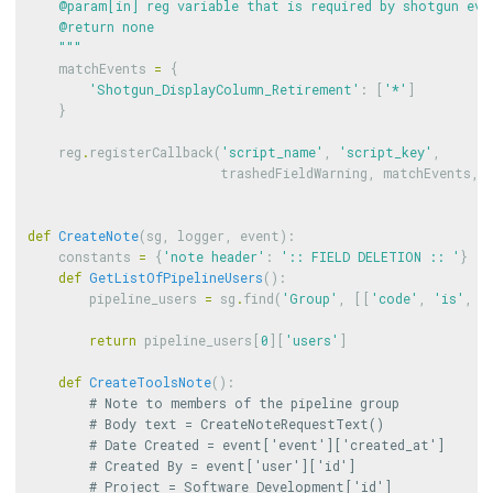
    @param[in] reg variable that is required by shotgun even
    @return none

    """
matchEvents
=
{
'Shotgun_DisplayColumn_Retirement'
:
[
'*'
]
}
reg
.
registerCallback
(
'script_name'
,
'script_key'
,
trashedFieldWarning
,
matchEvents
,
def
CreateNote
(
sg
,
logger
,
event
):
constants
=
{
'note header'
:
':: FIELD DELETION :: '
}
def
GetListOfPipelineUsers
():
pipeline_users
=
sg
.
find
(
'Group'
,
[[
'code'
,
'is'
,
'
return
pipeline_users
[
0
][
'users'
]
def
CreateToolsNote
():