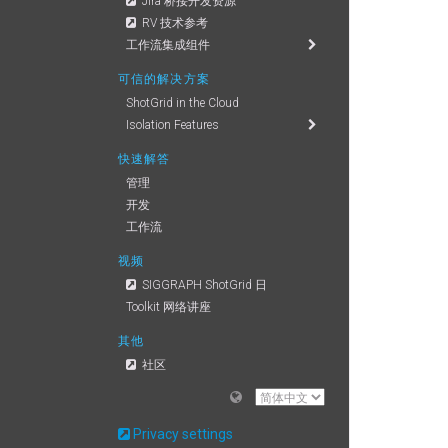
Jira 桥接开发资源
RV 技术参考
工作流集成组件
可信的解决方案
ShotGrid in the Cloud
Isolation Features
快速解答
管理
开发
工作流
视频
SIGGRAPH ShotGrid 日
Toolkit 网络讲座
其他
社区
贡献手册
服务状态
ShotGrid 文档
Privacy settings