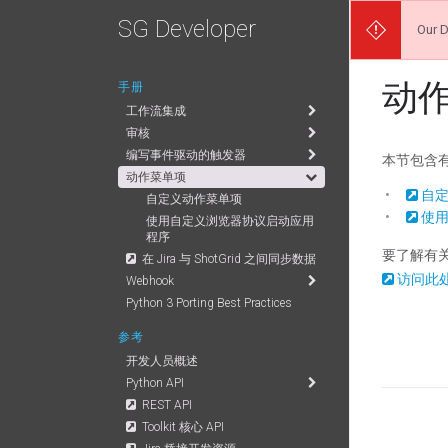
SG Developer
Our D
动
手册
工作流集成
审核
编写事件驱动的触发器
本节包含有
动作菜单项
自
自定义动作菜单项
使
使用自定义浏览器协议启动应用
程序
要了解有关将“
在 Jira 与 ShotGrid 之间同步数据
访问此
Webhook
Python 3 Porting Best Practices
参考
开发人员概述
Python API
REST API
Toolkit 核心 API