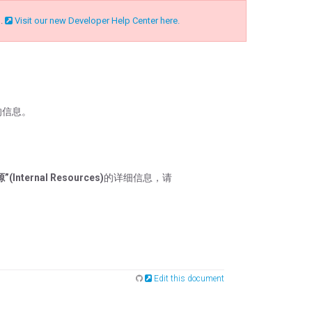
n.
Visit our new Developer Help Center here.
的信息。
nternal Resources)
的详细信息，请
Edit this document