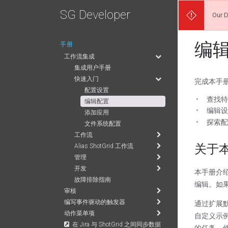
SG Developer
Our D
编
手册
工作流集成
集成用户手册
快速入门
完成本手
配置设置
查找特定
编辑配置
编辑设
添加应用
探索配
文件系统配置
工作流
关于
Alias ShotGrid 工作流
管理
开发
本手册介
故障排除指南
编辑。如
审核
编写事件驱动的触发器
通过扩展默
动作菜单项
自定义示例
在 Jira 与 ShotGrid 之间同步数据
的任务、修