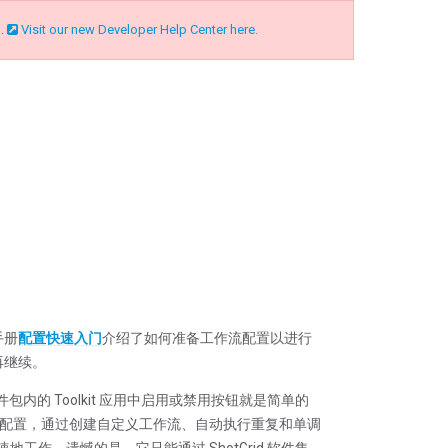
n.
Visit our new Developer Help Center here.
手册
配置快速入门
介绍了如何准备工作流配置以进行
再继续。
件包内的 Toolkit 应用中启用或禁用按钮就是简单的
使用专用配置，通过创建自定义工作流、自动执行重复和单调
地工作。遗憾的是，它只能通过 ShotGrid 软件集