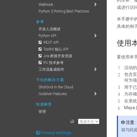
Webhook
成进行访
Python 3 Porting Best Practices
本手册中的
参考
具体的例子
开发人员概述
Python API
使用
REST API
Toolkit 核心 API
Jira 桥接开发资源
要使用本
RV 技术参考
活动
工作流集成组件
包含至
可信的解决方案
何为项
用于已
ShotGrid in the Cloud
为存储
Isolation Features
在系统上
快速解答
May
管理
开发
注意 :
工作流
就与此
Privacy settings
视频