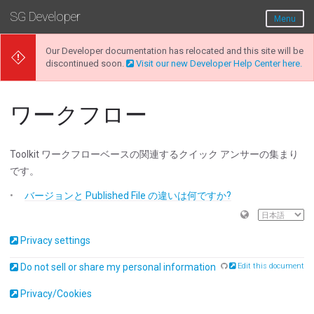
SG Developer
Menu
Our Developer documentation has relocated and this site will be
discontinued soon.
Visit our new Developer Help Center here.
ワークフロー
Toolkit ワークフローベースの関連するクイック アンサーの集まり
です。
バージョンと Published File の違いは何ですか?
Privacy settings
Do not sell or share my personal information
Edit this document
Privacy/Cookies